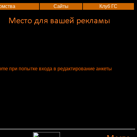
омства
Сайты
Клуб ГС
rome при попытке входа в редактирование анкеты