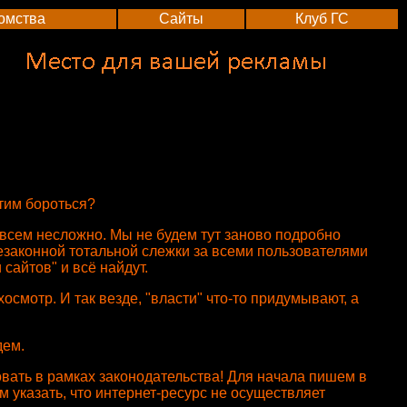
омства
Сайты
Клуб ГС
этим бороться?
овсем несложно. Мы не будем тут заново подробно
незаконной тотальной слежки за всеми пользователями
сайтов" и всё найдут.
хосмотр. И так везде, "власти" что-то придумывают, а
дем.
вовать в рамках законодательства! Для начала пишем в
 указать, что интернет-ресурс не осуществляет