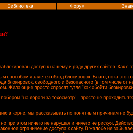
Библиотека
Форум
Знак
ии?
аблокирован доступ к нашему и ряду других сайтов. Как с 
м способом является обход блокировок. Благо, пока это с
а блокировок, свободного и безопасного (в том числе от 
м. Желающие просто спросят гугля "как обойти блокировки 
 побором "на дороги за техосмотр" - просто не проходить те
цию в корне, мы рассказывать по понятным причинам не бу
, но при этом ничего не нарушая и ничего не рискуя. Дейст
конное ограничение доступа к сайту. В жалобе не забываем