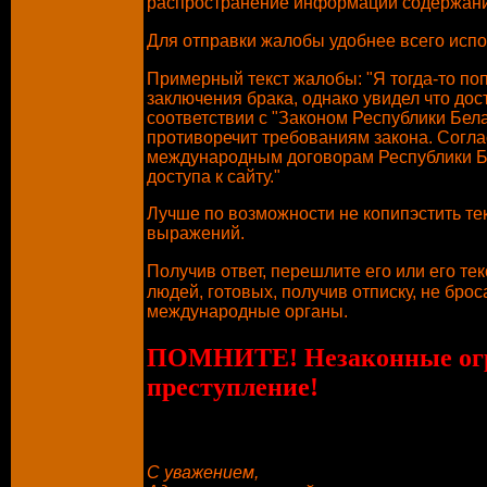
распространение информации содержание
Для отправки жалобы удобнее всего исп
Примерный текст жалобы: "Я тогда-то по
заключения брака, однако увидел что до
соответствии с "Законом Республики Бе
противоречит требованиям закона. Согла
международным договорам Республики Бел
доступа к сайту."
Лучше по возможности не копипэстить тек
выражений.
Получив ответ, перешлите его или его те
людей, готовых, получив отписку, не бро
международные органы.
ПОМНИТЕ! Незаконные огран
преступление!
С уважением,