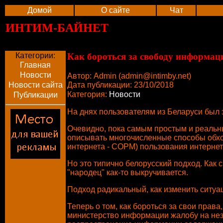
Домой
О сайте
Чат
ИНТИМ-БАЙНЕТ
Категории:
Как бороться за свободу информац
Главная
Новости
Автор: Admin (
admin@intimby.net
)
Дата публикации: 23/10/2018
Новости сайта
Категория:
Новости
Публикации
На днях пользователям из Беларуси был з
Очевидно, пока самым простым и реальны
описывать многочисленные способы обход
интернета - СОРМ) пользования интернето
Но это типично белорусский подход. Как с
"народец" как-то выкручивается.
Подход радикальный, как изменить ситуа
Теперь о том, как бороться за свои права
министерство информации жалобу на неза