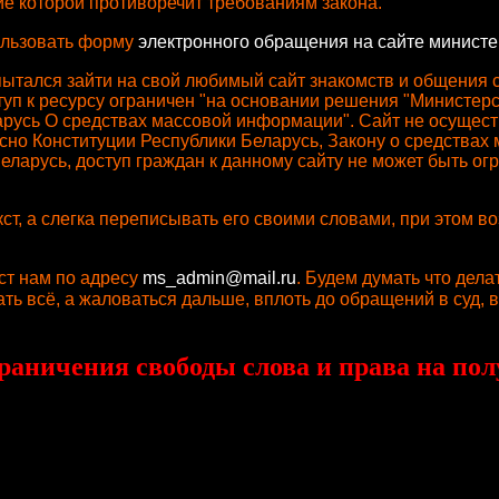
 которой противоречит требованиям закона.
ользовать форму
электронного обращения на сайте министе
пытался зайти на свой любимый сайт знакомств и общения
ступ к ресурсу ограничен "на основании решения "Министер
ларусь О средствах массовой информации". Сайт не осуще
сно Конституции Республики Беларусь, Закону о средствах
арусь, доступ граждан к данному сайту не может быть огр
ст, а слегка переписывать его своими словами, при этом в
кст нам по адресу
ms_admin@mail.ru
. Будем думать что дел
сать всё, а жаловаться дальше, вплоть до обращений в суд,
ичения свободы слова и права на полу