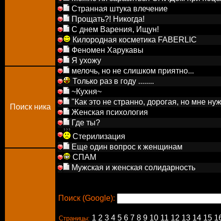
Странная штука влечение
Прощать?! Никогда!
С днем Варения, Ищун!
Килородная косметика FABERLIC
Феномен Харукавы
Я ухожу
мелочь, но не слишком приятно...
Только раз в году ........
~Кухня~
"Как это не странно, дорогая, но мне нужна
Поиск ника
Женская психология
Где ты?
Стерилизация
Еще один вопрос к женщинам
СПАМ
Мужская и женская солидарность
Поиск (Google):
1
2
3
4
5
6
7
8
9
10
11
12
13
14
15
1
Страницы: