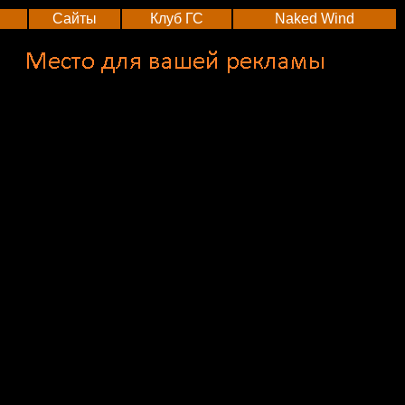
Сайты
Клуб ГС
Naked Wind