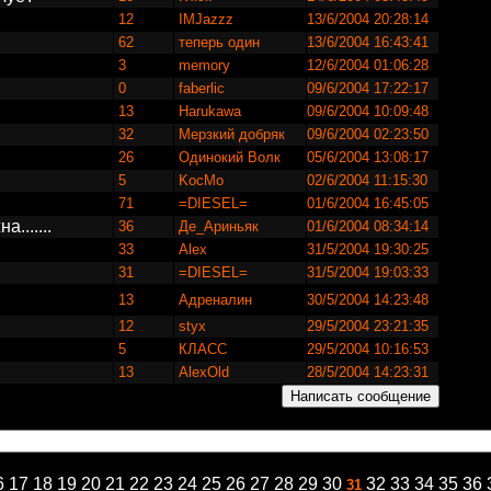
12
IMJazzz
13/6/2004 20:28:14
62
теперь один
13/6/2004 16:43:41
3
memory
12/6/2004 01:06:28
0
faberlic
09/6/2004 17:22:17
13
Harukawa
09/6/2004 10:09:48
32
Мерзкий добряк
09/6/2004 02:23:50
26
Одинокий Волк
05/6/2004 13:08:17
5
KocMo
02/6/2004 11:15:30
71
=DIESEL=
01/6/2004 16:45:05
.......
36
Де_Ариньяк
01/6/2004 08:34:14
33
Alex
31/5/2004 19:30:25
31
=DIESEL=
31/5/2004 19:03:33
13
Адреналин
30/5/2004 14:23:48
12
styx
29/5/2004 23:21:35
5
КЛАСС
29/5/2004 10:16:53
13
AlexOld
28/5/2004 14:23:31
6
17
18
19
20
21
22
23
24
25
26
27
28
29
30
32
33
34
35
36
31