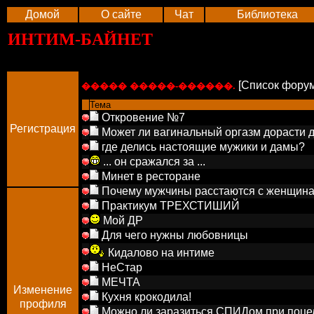
Домой
О сайте
Чат
Библиотека
ИНТИМ-БАЙНЕТ
[Список фору
����� �����-������.
Тема
Откровение №7
Регистрация
Может ли вагинальный оргазм дорасти д
где делись настоящие мужики и дамы?
... он сражался за ...
Минет в ресторане
Почему мужчины расстаются с женщинам
Практикум ТРЕХСТИШИЙ
Мой ДР
Для чего нужны любовницы
Кидалово на интиме
НеСтар
МЕЧТА
Изменение
Кухня крокодила!
профиля
Можно ли заразиться СПИДом при поце