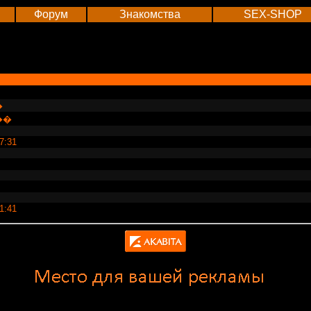
Форум
Знакомства
SEX-SHOP
�
��
17:31
21:41