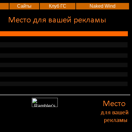
Сайты
Клуб ГС
Naked Wind