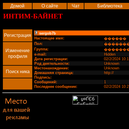
Домой
О сайте
Чат
Библиотека
ИНТИМ-БАЙНЕТ
sergob7b
Регистрация
Настоящее имя:
������
Пол:
������
Группа:
������
Изменение
e-mail:
Hidden
профиля
Дата регистрации:
02/2/2024 10:
Род деятельности:
Unknown
Местонахождение:
Unknown
Поиск ника
Домашняя страница:
http://
Подпись:
Сообщений:
1
Последнее сообщение:
02/2/2024 10: