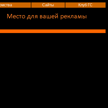
омства
Сайты
Клуб ГС