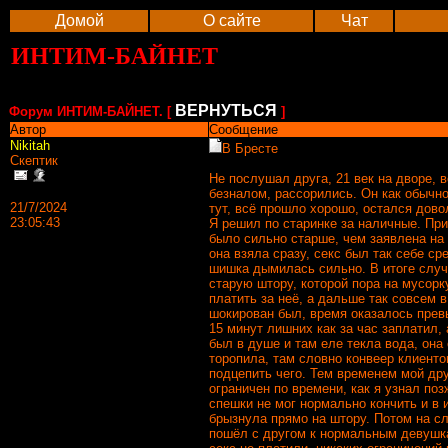
Домой
О сайте
Чат
ИНТИМ-БАЙНЕТ
ВЕРНУТЬСЯ
Форум ИНТИМ-БАЙНЕТ. [
]
Автор
Сообщение
Nikitah
В Бресте
Скептик
Не послушал друга, 21 век на дворе, 
безналом, рассорились. Он как обычн
21/7/2024
тут, всё прошло хорошо, остался дово
23:05:43
Я решил по старинке за наличные. При
было сильно старше, чем заявлена на
она взяла сразу, секс был так себе ср
шишка дымилась сильно. В итоге случ
старую штору, которой пора на мусорк
платить за неё, а дальше так совсем в
шокирован был, время оказалось прев
15 минут лишних как за час заплатил, 
был в душе и там еле текла вода, она
торопила, там словно конвеер клиентов
подцепить чего. Тем временем мой дру
ограничен по времени, как я узнал позж
спешки не мог нормально кончить и в 
брызнула прямо на штору. Потом на 
пошёл с другом к нормальным девушка