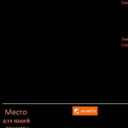
Сма
Тем
Соо