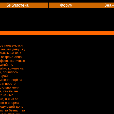
Библиотека
Форум
Знак
все пользуются
о нашёл девушку
льным но не я.
 встрече лицо
 фото, наличные
едний, но
айно кончил на
у, пришлось
 край
ышено, ещё за
а я просто
 сильно меня
, как бы не
г не был
е, а я из-за
итоге сперма
следующий день
м за безнал, за