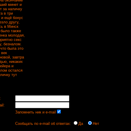
 на окончание
оший минет и
т за наличку
а в три
ь и ещё бонус
езло другу,
сь в Минск
 было также
ченка молодая,
приятно секс
у, безналом.
 что была это
 век
новой, завтра
удью, никаких
вейера и
елом остался
личку тут
:
il:
Запомнить ник и e-mail
Сообщать по e-mail об ответах:
Да
Нет