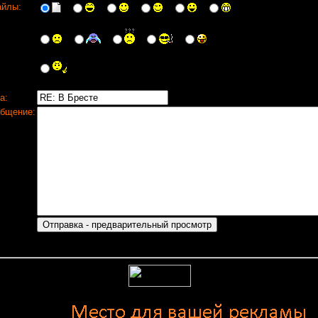
йлы:
а:
бщение: