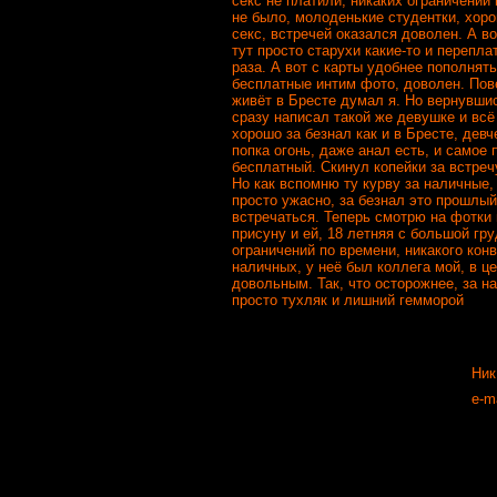
секс не платили, никаких ограничений
не было, молоденькие студентки, хор
секс, встречей оказался доволен. А во
тут просто старухи какие-то и переплат
раза. А вот с карты удобнее пополнят
бесплатные интим фото, доволен. Пов
живёт в Бресте думал я. Но вернувши
сразу написал такой же девушке и всё
хорошо за безнал как и в Бресте, дев
попка огонь, даже анал есть, и самое 
бесплатный. Скинул копейки за встреч
Но как вспомню ту курву за наличные,
просто ужасно, за безнал это прошлый
встречаться. Теперь смотрю на фотки 
присуну и ей, 18 летняя с большой гр
ограничений по времени, никакого кон
наличных, у неё был коллега мой, в ц
довольным. Так, что осторожнее, за на
просто тухляк и лишний гемморой
Ник
e-ma