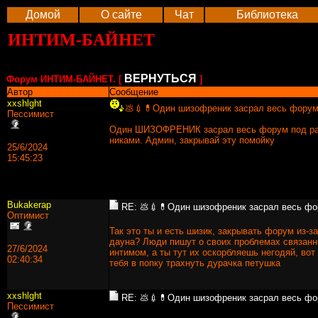
Домой
О сайте
Чат
Библиотека
ИНТИМ-БАЙНЕТ
ВЕРНУТЬСЯ
Форум ИНТИМ-БАЙНЕТ. [
]
Автор
Сообщение
xхshlght
💩💉💊Один шизофреник засрал весь фору
Пессимист
Один ШИЗОФРЕНИК засрал весь форум под р
никами. Админ, закрывай эту помойку
25/6/2024
15:45:23
Bukakerap
RE: 💩💉💊Один шизофреник засрал весь ф
Оптимист
Так это ты и есть шизик, закрывать форум из-за
дауна? Люди пишут о своих проблемах связанн
27/6/2024
интимом, а ты тут их оскорбляешь негодяй, вот
02:40:34
тебя в попку трахнуть дурачка петушка
xхshlght
RE: 💩💉💊Один шизофреник засрал весь ф
Пессимист