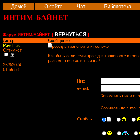
Домой
О сайте
Чат
Библиотека
ИНТИМ-БАЙНЕТ
ВЕРНУТЬСЯ
Форум ИНТИМ-БАЙНЕТ. [
]
Автор
Сообщение
PavelLuk
роезд в транспорте к госпоже
Оптимист
Как быть если если проезд в транспорте к госп
развод, а все хотят в загс?
25/6/2024
01:56:53
Ник:
e-mail:
Запомнить ник и e-m
Сообщать по e-mail 
Смайлы: