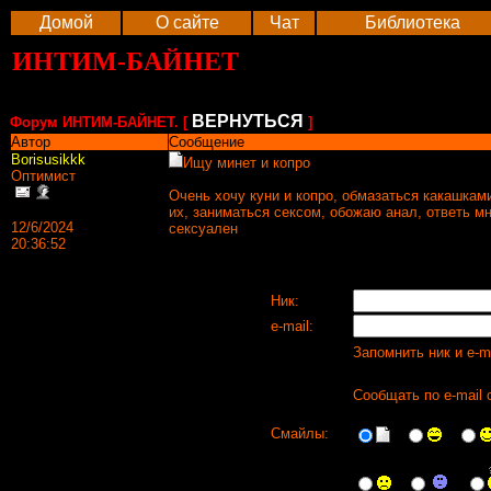
Домой
О сайте
Чат
Библиотека
ИНТИМ-БАЙНЕТ
ВЕРНУТЬСЯ
Форум ИНТИМ-БАЙНЕТ. [
]
Автор
Сообщение
Borisusikkk
Ищу минет и копро
Оптимист
Очень хочу куни и копро, обмазаться какашками
их, заниматься сексом, обожаю анал, ответь мн
12/6/2024
сексуален
20:36:52
Ник:
e-mail:
Запомнить ник и e-m
Сообщать по e-mail 
Смайлы: