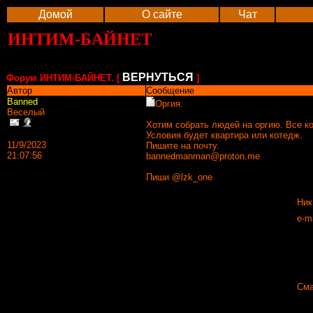
Домой
О сайте
Чат
ИНТИМ-БАЙНЕТ
ВЕРНУТЬСЯ
Форум ИНТИМ-БАЙНЕТ. [
]
Автор
Сообщение
Banned
Оргия.
Веселый
Хотим собрать людей на оргию. Все к
Условия будет квартира или котедж.
11/9/2023
Пишите на почту.
21:07:56
bannedmanman@proton.me
Пиши @lzk_one
Ник
e-ma
Сма