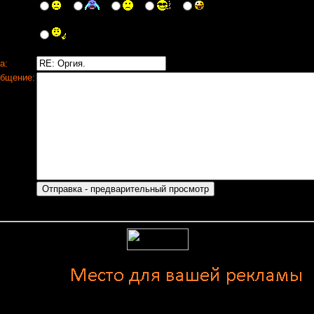
а:
бщение: