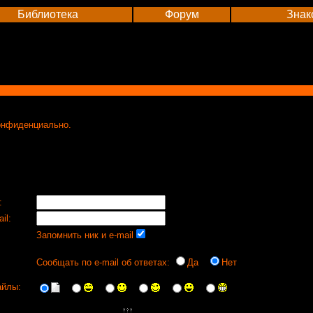
Библиотека
Форум
Знак
онфиденциально.
:
il:
Запомнить ник и e-mail
Сообщать по e-mail об ответах:
Да
Нет
йлы: