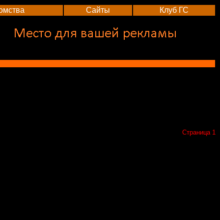
омства
Сайты
Клуб ГС
Страница 1