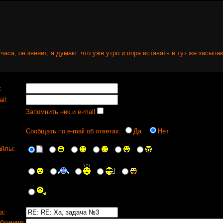
часа, он звенит, я думаю. что уже утро и пора вставать и тут же засыпа
:
il:
Запомнить ник и e-mail
Сообщать по e-mail об ответах:
Да
Нет
йлы:
а:
бщение: