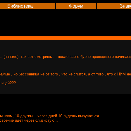
Библиотека
Форум
Знак
.. (начало), так вот смотришь ... после всего бурно прошедшего начинаеш
мме , но бессонница не от того , что не спится, а от того , что с НИМ не
нницей???
дышлом, 10-другим... через дней 10 будешь вырубаться...
усвоение идет через слизистую...