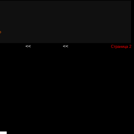
ю
<<
<<
Первая страница
Предыдущая страница
Страница 2