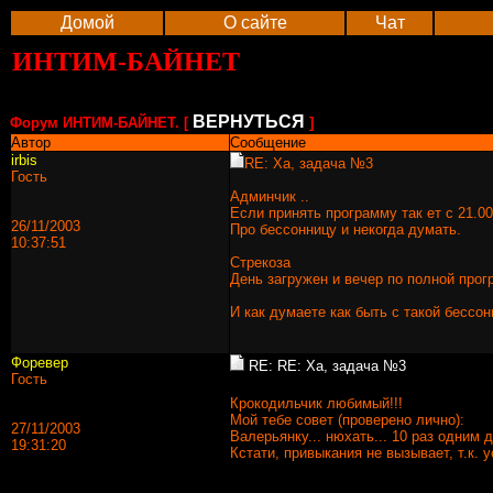
Домой
О сайте
Чат
ИНТИМ-БАЙНЕТ
ВЕРНУТЬСЯ
Форум ИНТИМ-БАЙНЕТ. [
]
Автор
Сообщение
irbis
RE: Ха, задача №3
Гость
Админчик ..
Если принять программу так ет с 21.00
26/11/2003
Про бессонницу и некогда думать.
10:37:51
Стрекоза
День загружен и вечер по полной програ
И как думаете как быть с такой бессо
Форевер
RE: RE: Ха, задача №3
Гость
Крокодильчик любимый!!!
Мой тебе совет (проверено лично):
27/11/2003
Валерьянку... нюхать... 10 раз одним 
19:31:20
Кстати, привыкания не вызывает, т.к. 