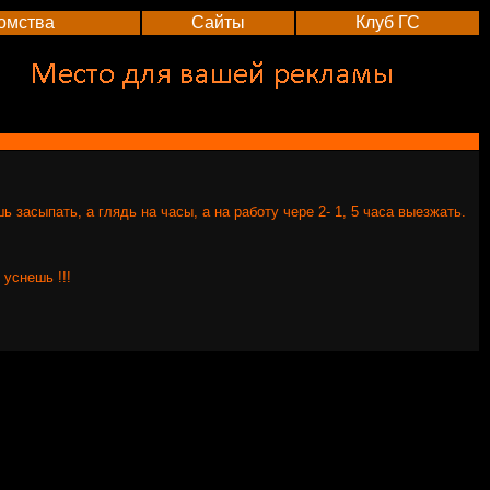
омства
Сайты
Клуб ГС
ь засыпать, а глядь на часы, а на работу чере 2- 1, 5 часа выезжать.
 уснешь !!!