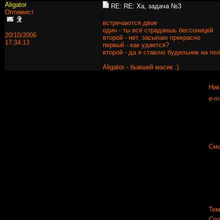
Aligator
RE: RE: Ха, задача №3
Оптимист
встречаются двое
один - ты всё страдаешь бессоницей
20/10/2006
второй - нет, засыпаю прекрасно
17:34:13
первый - как удается?
второй - да я ставлю будильник на пол
Aligator - бывший масик :)
Ник
e-ma
Сма
Тем
Соо