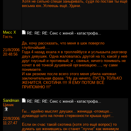
Хотя не сильно спеши заныривать, судя по постам ты ещё
весьма юн..Успеешь ещё..Удачи.
Мисс Х
RE: RE: RE: Секс с женой - катастрофа...
Гость
Да, хочу рассказать, что меня в шок повергло
глубочайший....
21/8/2006
Года 4 назад ехала я в троллейбусе и услышыла разговор
20:48:56
двух девушек. Одна жаловалась другой на то, какой у неё
друг гнусный и противный, и , свинья, ничего понимать не
хочет в её тонкой душевной организацюю...., ну сами
понимаете.
И как резюме после всего этого меня убила наповал
заключительная фраза :"Ну да ничего, ПУСТЬ ТОЛЬКО
ЖЕНИТСЯ, СКОТИНА !!!! Я ЕМУ ПОТОМ ВСЁ
ПРИПОМНЮ !!!"
Sandman
RE: RE: RE: Секс с женой - катастрофа...
Циник
Гы... идейно мыслят деушки... женицца -отомщю...
думаеццо што на почве стервозности крыша едет...
22/8/2006
11:27:47
Если он счас такой скотина (хотя это ещё вопрос) то
думать шо женившись он станет "лучче" как минимум