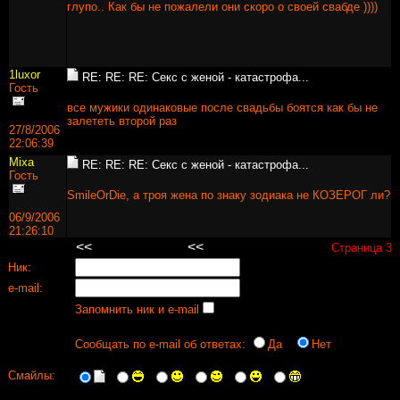
глупо.. Как бы не пожалели они скоро о своей свабде ))))
1luxor
RE: RE: RE: Секс с женой - катастрофа...
Гость
все мужики одинаковые после свадьбы боятся как бы не
залететь второй раз
27/8/2006
22:06:39
Mixa
RE: RE: RE: Секс с женой - катастрофа...
Гость
SmileOrDie, а троя жена по знаку зодиака не КОЗЕРОГ ли?
06/9/2006
21:26:10
<<
<<
Первая страница
Предыдущая страница
Страница 3
Ник:
e-mail:
Запомнить ник и e-mail
Сообщать по e-mail об ответах:
Да
Нет
Смайлы: