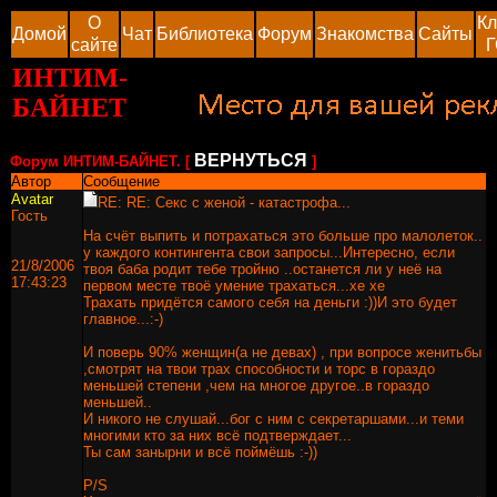
О
Кл
Домой
Чат
Библиотека
Форум
Знакомства
Сайты
сайте
Г
ИНТИМ-
БАЙНЕТ
ВЕРНУТЬСЯ
Форум ИНТИМ-БАЙНЕТ. [
]
Автор
Сообщение
Avatar
RE: RE: Секс с женой - катастрофа...
Гость
На счёт выпить и потрахаться это больше про малолеток..
у каждого контингента свои запросы...Интересно, если
21/8/2006
твоя баба родит тебе тройню ..останется ли у неё на
17:43:23
первом месте твоё умение трахаться...хе хе
Трахать придётся самого себя на деньги :))И это будет
главное...:-)
И поверь 90% женщин(а не девах) , при вопросе женитьбы
,смотрят на твои трах способности и торс в гораздо
меньшей степени ,чем на многое другое..в гораздо
меньшей..
И никого не слушай...бог с ним с секретаршами...и теми
многими кто за них всё подтверждает...
Ты сам занырни и всё поймёшь :-))
P/S