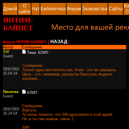
О
Кл
Домой
Чат
Библиотека
Форум
Знакомства
Сайты
сайте
Г
ИНТИМ-
БАЙНЕТ
НАЗАД
Форум ИНТИМ-БАЙНЕТ. [
]
Автор
Сообщение
SW
Тема: КЛИП
Guest
Сообщение:
28/6/2002
Только одно обстоятельство. Клип - это не самоцель.
15:04:24
Цель - это, например, раскрутка Виртуоза, модели,
альбома...
Лисичка
КЛИП
Guest
Сообщение:
28/6/2002
Виртуоз.
16:24:54
Те очень повезло, что SW вдохновился этой идеей.
Но..и ты сам знаешь, какое :(
SW!