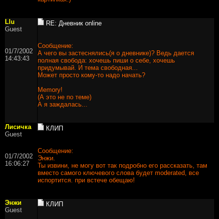
Llu
RE: Дневник online
Guest
Сообщение:
01/7/2002
А чего вы застеснялись(я о дневнике)? Ведь дается
14:43:43
полная свобода: хочешь пиши о себе, хочешь
придумывай. И тема свободная...
Может просто кому-то надо начать?
Memory!
(А это не по теме)
А я заждалась...
Лисичка
КЛИП
Guest
Сообщение:
01/7/2002
Энжи.
16:06:27
Ты извини, не могу вот так подробно его рассказать, там
вместо самого ключевого слова будет moderated, все
испортится. при встече обещаю!
Энжи
КЛИП
Guest