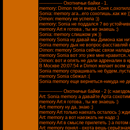
---------------- Охотничьи байки - 1.
memory: Dimon тебя вчера Соня с,охотила
Sonia: memory ага...его сохотишь..как же ))
Dimon: memory не успела :))
memory: Sonia не поддался ? во устойчивы
memory Art я готова , ты же знаешь :)
Sonia: memory слишком уж ))
memory Sonia ну давай мы Димона как нит
Sonia memory дык не вопрос-расставляй с
Dimon: memory Sonia сейчас связи наладим
memory Sonia вот это уже мне нравится..ч
Dimon: вот и опять не дали адреналин в кр
В Москве 20:07:54 и Dimon желает всем у
Sonia memory спрашивать не будем..пуст
memory Sonia сбежал :(
Sonia memory еще вернеться-никуда не де
---------------- Охотничьи байки - 2 (с наездом
Art: Sonia memory а давайте Арта сохотим 
memory Art я готова , ты же знаешь :)
Art: memory ну да, знаю :)
memory Art только наехать осталось :) жди 
Art: memory а вот наезжать не надо :)
memory Art в смысле прилететь :) а потом н
Art: memory понял - охота вешь серьёзная 