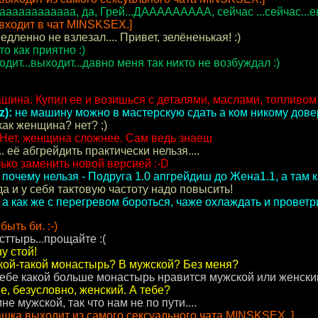
 ааааааааааааа, да, Грей...ДААААААААА, сейчас ...сейчас...ещ
входит в чат MINSKSEX.]
дленно не взлезал.... Привет, зелёненькая! :)
о как приятно :)
дит...выходит...давно меня так никто не возбуждал :)
ашина. Купил ее и возишься с деталями, маслами, топливом
z):
не машину можно в мастерскую сдать а ком никому дове
как женщина? нет? ;)
 Нет, женщина сложнее. Сам ведь знаеш
.. её абгрейдить практически нельзя....
ько заменить новой версией :-D
почему нельзя - Подруга 1.0 апгрейдиш до Жена1.1, а там к
да и у себя тактовую частоту надо повысить!
а как же с перегревом бороться, чаже охлаждать и проветр
 быть би. :-)
сттырь...прощайте :(
у стой!
кой-такой монастырь? В мужской? Без меня?
ебе какой больше монастырь нравится мужской или женски
, безусловно, женский. А тебе?
не мужской, так что нам не по пути....
шка выходит из самого сексуального чата MINSKSEX. ]