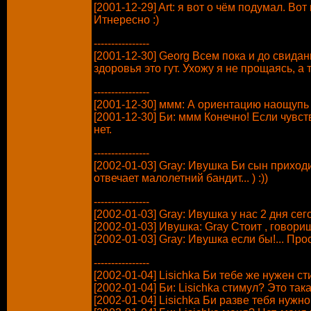
[2001-12-29] Art: я вот о чём подумал. 
Итнересно :)
----------------
[2001-12-30] Georg Всем пока и до свидан
здоровья это гут. Ухожу я не прощаясь, а т
----------------
[2001-12-30] ммм: А ориентацию наощупь
[2001-12-30] Би: ммм Конечно! Если чувс
нет.
----------------
[2002-01-03] Gray: Ивушка Би сын приходи
отвечает малолетний бандит... ) :))
----------------
[2002-01-03] Gray: Ивушка у нас 2 дня сего
[2002-01-03] Ивушка: Gray Стоит , говоришь
[2002-01-03] Gray: Ивушка если бы!... Прос
----------------
[2002-01-04] Lisichka Би тебе же нужен с
[2002-01-04] Би: Lisichka стимул? Это так
[2002-01-04] Lisichka Би разве тебя нужно 