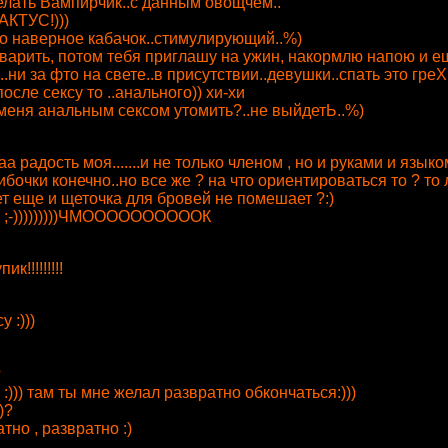
делать Вампирчик..с данным овощчем..
АКТУС!)))
это наверное кабачок..стимулирующий..%)
 варить, потом тебя приглашу на ужин, накормлю напою и ещ
.ни за фто на свете..в присутствии..девушки..спать это греХ..
сле сексу то ..анального)) хи-хи
 меня анальным сексом утомить?..не выйдетЬ..%)
 радость моя.......и не только членом , но и руками и языком 
очки конечно..но все же ? на что ориентироваться то ? то 
ет еще и щеточка для бровей не помешает ?:)
 ;-)))))))))ЧМООООООООООК
!!!!!!!!!
 :)))
?
))) там ты мне желал развратно обкончаться:)))
)?
тно , развратно :)