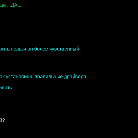
ё ...ДА...
рить нельзя он более чувственный
ак установишь правильные драйвера......
ивать
й?