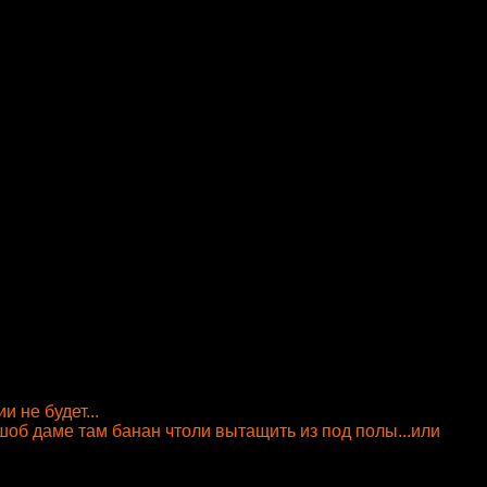
и не будет...
т шоб даме там банан чтоли вытащить из под полы...или