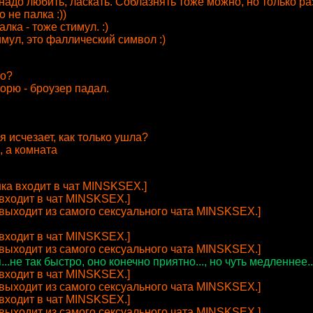
я надо любить, ласкать. Соблазнять тоже можно, но только ра
о не палка :))
лка - тоже стимул. :)
стимул, это фаллический символ :)
то?
ворю - броузер падал.
я исчезает, как только ушла?
, а комната
ка входит в чат MINSKSEX.]
входит в чат MINSKSEX.]
выходит из самого сексуального чата MINSKSEX.]
входит в чат MINSKSEX.]
выходит из самого сексуального чата MINSKSEX.]
..не так быстро, оно конечно приятно..., но чуть медленнее..
входит в чат MINSKSEX.]
выходит из самого сексуального чата MINSKSEX.]
входит в чат MINSKSEX.]
выходит из самого сексуального чата MINSKSEX.]