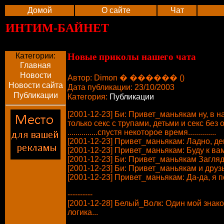
Домой
О сайте
Чат
ИНТИМ-БАЙНЕТ
Категории:
Новые приколы нашего чата
Главная
Новости
Автор: Dimon � ������ ()
Новости сайта
Дата публикации: 23/10/2003
Публикации
Категория:
Публикации
[2001-12-23] Би: Привет_маньякам ну, в 
только секс с трупами, детьми и секс без
...............спустя некоторое время..............
[2001-12-23] Привет_маньякам: Ладно, де
[2001-12-23] Привет_маньякам: Буду к в
[2001-12-23] Би: Привет_маньякам Загля
[2001-12-23] Би: Привет_маньякам и друз
[2001-12-23] Привет_маньякам: Да-да, я п
----------
[2001-12-28] Белый_Волк: Один мой знако
логика...