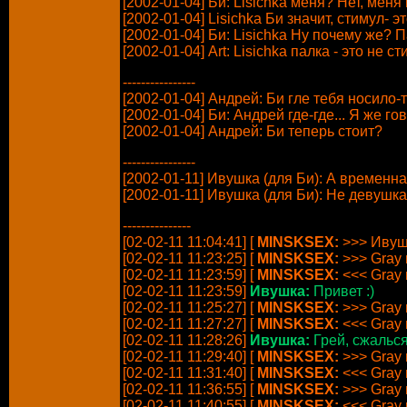
[2002-01-04] Би: Lisichka меня? Нет, мен
[2002-01-04] Lisichka Би значит, стимул- эт
[2002-01-04] Би: Lisichka Ну почему же? Па
[2002-01-04] Art: Lisichka палка - это не 
----------------
[2002-01-04] Андрей: Би гле тебя носило-
[2002-01-04] Би: Андрей где-где... Я же го
[2002-01-04] Андрей: Би теперь стоит?
----------------
[2002-01-11] Ивушка (для Би): А временна
[2002-01-11] Ивушка (для Би): Не девушка
---------------
[02-02-11 11:04:41] [
MINSKSEX:
>>> Ивуш
[02-02-11 11:23:25] [
MINSKSEX:
>>> Gray 
[02-02-11 11:23:59] [
MINSKSEX:
<<< Gray 
[02-02-11 11:23:59]
Ивушка:
Привет :)
[02-02-11 11:25:27] [
MINSKSEX:
>>> Gray 
[02-02-11 11:27:27] [
MINSKSEX:
<<< Gray 
[02-02-11 11:28:26]
Ивушка:
Грей, сжалься.
[02-02-11 11:29:40] [
MINSKSEX:
>>> Gray 
[02-02-11 11:31:40] [
MINSKSEX:
<<< Gray 
[02-02-11 11:36:55] [
MINSKSEX:
>>> Gray 
[02-02-11 11:40:55] [
MINSKSEX:
<<< Gray 