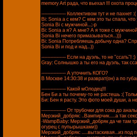
memory Art рада, что вьехал !!! охота про
---------------- Коллективом тут и не пахнет :(
Bi: Sonia а с кем? С кем это ты спала, чт
Sonia Bi с мужчиной...;-p
Bi: Sonia а я? А мне? А я тоже с мужчиной 
Sonia Bi нечего примазываться...)))
Bi: Sonia Потребляешь добычу одна? Спр
Sonia Bi и под и над...))
---------------- Если на дуэль, то не "ссать"! :)
Gray: Солнышко а ты его на дуэль, так сса
---------------- А уточнить КОГО?
В Москве 14:30:38 и разврат(он) а по губам
---------------- Какой мОлодец!!!
Бен Би а ты почему-то не растешь :( Толь
Би: Бен я расту. Это фото моей души, а не 
---------------- От трубочки для сока до ана
Мерзкий_добряк: ..Вампирчик.....а так сек
-WampBaby: Мерзкий_добряк да че там труб
огурец с пупырышками))
Мерзкий_добряк: .....вытаскивая...из под по