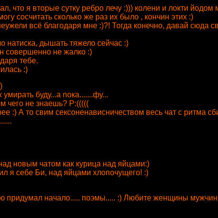
ал, что я вторые сутку ребро лечу :))) колени и локти йодом м
огу сосчитать сколько же раз их было , кончин этих :)
о, неужели всё благодаря мне :)?! Тогда конечно, давай сюда 
о натиска, дышать тяжело сейчас :)
ин совершенно не жалко :)
даря тебе.
илась :)
)
умирать буду...а пока.......фу...
м чего не знаешь? Р:(((((
орее :) А то свим сексоненависничеством весь чат с ритма сб
....
ь над новым чатом как курица над яйцами:)
авил я себе Би, над яйцами хлопочущего! :)
ю придумал начало..... поэмы..... :) Любите женщины мужчи