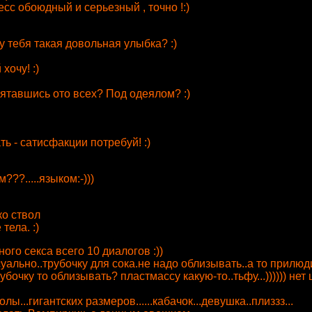
цесс обоюдный и серьезный , точно !:)
о у тебя такая довольная улыбка? :)
хочу! :)
ятавшись ото всех? Под одеялом? :)
ть - сатисфакции потребуй! :)
???.....языком:-)))
ко ствол
тела. :)
льного секса всего 10 диалогов :))
суально..трубочку для сока.не надо облизывать..а то прилюди
очку то облизывать? пластмассу какую-то..тьфу...)))))) не
лы...гигантских размеров......кабачок...девушка..плиззз...