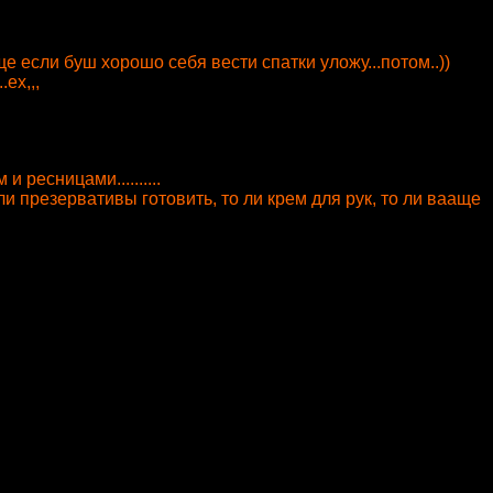
е если буш хорошо себя вести спатки уложу...потом..))
ех,,,
и ресницами..........
ли презервативы готовить, то ли крем для рук, то ли вааще