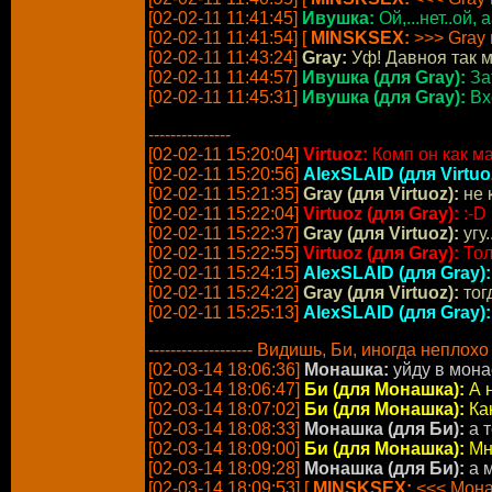
[02-02-11 11:41:45]
Ивушка:
Ой,...нет..ой,
[02-02-11 11:41:54] [
MINSKSEX:
>>> Gray 
[02-02-11 11:43:24]
Gray:
Уф! Давноя так ме
[02-02-11 11:44:57]
Ивушка (для Gray):
Зат
[02-02-11 11:45:31]
Ивушка (для Gray):
Вхо
---------------
[02-02-11 15:20:04]
Virtuoz:
Комп он как м
[02-02-11 15:20:56]
AlexSLAID (для Virtuo
[02-02-11 15:21:35]
Gray (для Virtuoz):
не 
[02-02-11 15:22:04]
Virtuoz (для Gray):
:-D
[02-02-11 15:22:37]
Gray (для Virtuoz):
угу.
[02-02-11 15:22:55]
Virtuoz (для Gray):
Тол
[02-02-11 15:24:15]
AlexSLAID (для Gray):
[02-02-11 15:24:22]
Gray (для Virtuoz):
тог
[02-02-11 15:25:13]
AlexSLAID (для Gray):
------------------- Видишь, Би, иногда неплохо
[02-03-14 18:06:36]
Монашка:
уйду в мона
[02-03-14 18:06:47]
Би (для Монашка):
А н
[02-03-14 18:07:02]
Би (для Монашка):
Ка
[02-03-14 18:08:33]
Монашка (для Би):
а т
[02-03-14 18:09:00]
Би (для Монашка):
Мне
[02-03-14 18:09:28]
Монашка (для Би):
а м
[02-03-14 18:09:53] [
MINSKSEX:
<<< Мона