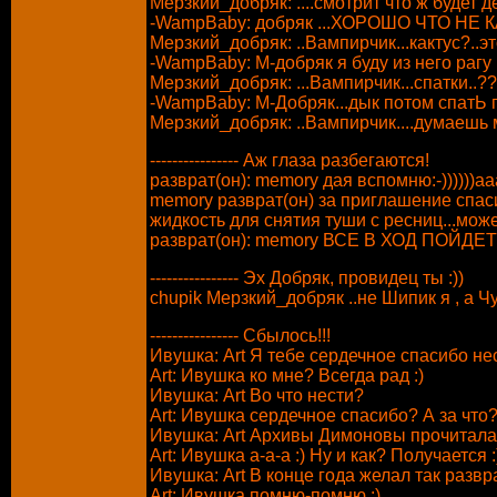
Мерзкий_добряк: ....смотрит что ж будет 
-WampBaby: добряк ...ХОРОШО ЧТО НЕ К
Мерзкий_добряк: ..Вампирчик...кактус?..
-WampBaby: М-добряк я буду из него рагу
Мерзкий_добряк: ...Вампирчик...спатки..??.
-WampBaby: М-Добряк...дык потом спатЬ по
Мерзкий_добряк: ..Вампирчик....думаешь
---------------- Аж глаза разбегаются!
разврат(он): memory дая вспомню:-))))))аааа
memory разврат(он) за приглашение спасиб
жидкость для снятия туши с ресниц...мож
разврат(он): memory ВСЕ В ХОД ПОЙДЕТ
---------------- Эх Добряк, провидец ты :))
chupik Мерзкий_добряк ..не Шипик я , а Чупик
---------------- Сбылось!!!
Ивушка: Art Я тебе сердечное спасибо несу
Art: Ивушка ко мне? Всегда рад :)
Ивушка: Art Во что нести?
Art: Ивушка сердечное спасибо? А за что
Ивушка: Art Архивы Димоновы прочитала :
Art: Ивушка а-а-а :) Ну и как? Получается :
Ивушка: Art В конце года желал так развра
Art: Ивушка помню-помню :)