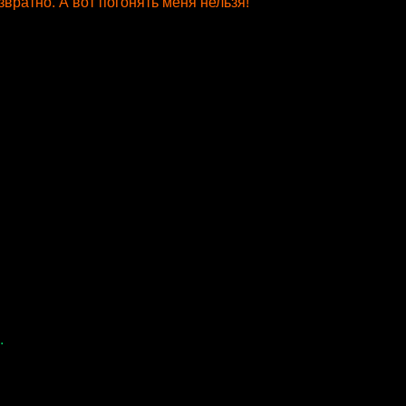
звратно. А вот погонять меня нельзя!
.