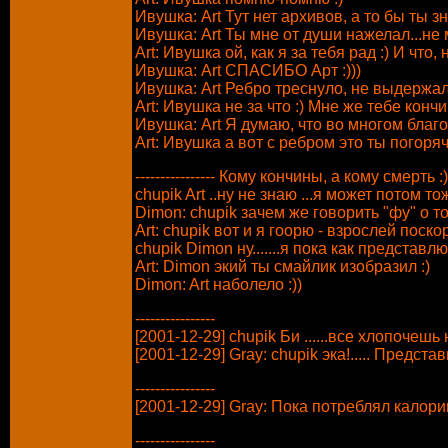
Ивушка: Art Тут нет архивов, а то бы ты зн
Ивушка: Art Ты мне от души нажелал...не м
Art: Ивушка ой, как я за тебя рад :) И чт
Ивушка: Art СПАСИБО Арт :)))
Ивушка: Art Ребро треснуло, не выдержал
Art: Ивушка не за что :) Мне же тебе конч
Ивушка: Art Я думаю, что во многом благо
Art: Ивушка а вот с ребром это ты погоряч
---------------- Кому кончины, а кому смерть :)
chupik Art ..ну не знаю ...я может потом тож 
Dimon: chupik зачем же говорить "фу" о то
Art: chupik вот и я гоорю - взрослей поск
chupik Dimon ну.......я пока как представлю..
Art: Dimon экий ты смайлик изобразил :)
Dimon: Art наболело :))
----------------
[2001-12-29] chupik Би ......все хлопочеш
[2001-12-29] Gray: chupik эка!..... Предст
----------------
[2001-12-29] Gray: Пока потреблял калори
----------------