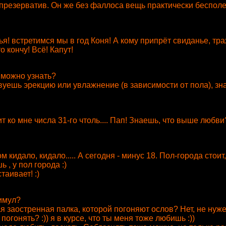
Вот презерватив. Он же без фаллоса вещь практически беспо
ья! встретимся мы в год Коня! А кому припрёт свиданье, тр
о кончу! Всё! Капут!
 можно узнать?
твуешь эрекцию или увлажнение (в зависимости от пола), зн
т ко мне числа 31-го чтоль.... Пап! Знаешь, что выше любви?
м кидало, кидало..... А сегодня - минус 18. Пол-города стоит, 
 , у пол города :)
таивает! :)
тимул?
ая заостренная палка, которой погоняют ослов? Нет, не нужен
погонять? :)) я в курсе, что ты меня тоже любишь :))