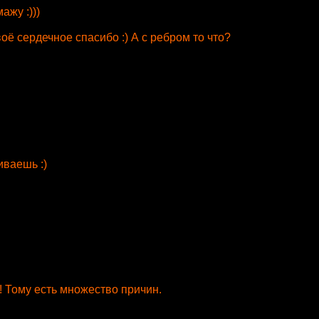
ажу :)))
своё сердечное спасибо :) А с ребром то что?
иваешь :)
н! Тому есть множество причин.