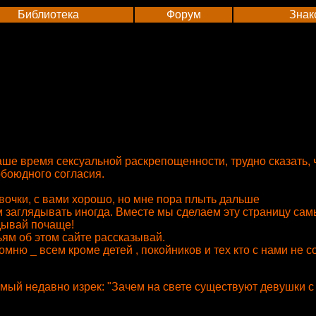
Библиотека
Форум
Знак
наше время сексуальной раскрепощенности, трудно сказать,
 обоюдного согласия.
вочки, с вами хорошо, но мне пора плыть дальше
ам заглядывать иногда. Вместе мы сделаем эту страницу с
дывай почаще!
ьям об этом сайте рассказывай.
омню _ всем кроме детей , покойников и тех кто с нами не с
мый недавно изрек: "Зачем на свете существуют девушки с 