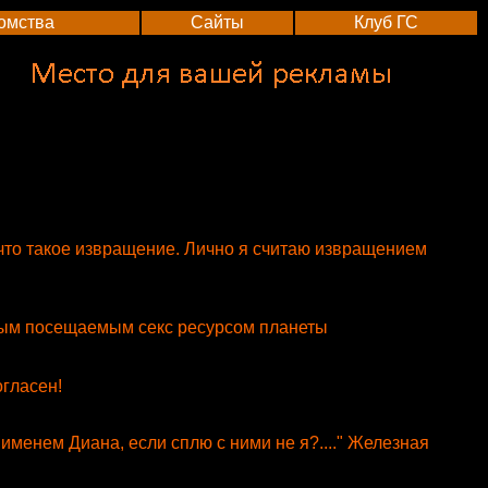
омства
Сайты
Клуб ГС
 что такое извращение. Лично я считаю извращением
амым посещаемым секс ресурсом планеты
огласен!
именем Диана, если сплю с ними не я?...." Железная