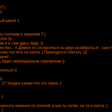
?:)
)
й какой :(
ь схитрим и заманим ?:)
ети )))
 и я сам здесь буду :))
естно... А Димон то согласиться на двух разобраться - сьес
овь пустить на охоте :( Приходится сбегать :(((
дачи!
ь будет неожиданным сюрпризом ))
неться ))
).
:)? Заодно узнаю что это такое :)
:)
аехать конечно по полной..а как ты хотел, на то и охота :)
:)